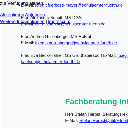
zur Verfügung stehen.
E-Mail:
fb.eg.t.fuerbass-mayer@schulaemter-fuerth.de
Akzeptieren
Ablehnen
Frau Alexandra Schott, MS DGS
Weitere Informationen
|
Impressum
E-Mail:
fb.eg.a.schott@schulaemter-fuerth.de
Frau Andrea Grillenberger, MS Roßtal
E-Mail:
fb.eg.a.grillenberger@schulaemter-fuerth.de
Frau Eva Beck-Häfner, GS Großhabersdorf E-Mail:
fb.eg
haefner@schulaemter-fuerth.de
Fachberatung In
Herr Stefan Herbst, Beratungsre
E-Mail:
Stefan.Herbst@6559-fuer