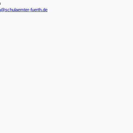
n
th@schulaemter-fuerth.de