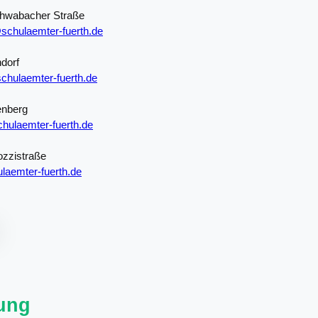
chwabacher Straße
schulaemter-fuerth.de
dorf
chulaemter-fuerth.de
enberg
hulaemter-fuerth.de
ozzistraße
laemter-fuerth.de
ung