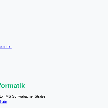
.e.beck-
formatik
ktor, MS Schwabacher Straße
th.de