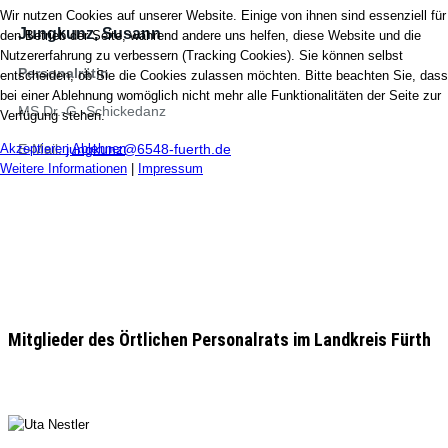
Wir nutzen Cookies auf unserer Website. Einige von ihnen sind essenziell für
Jungkunz, Susann
den Betrieb der Seite, während andere uns helfen, diese Website und die
Nutzererfahrung zu verbessern (Tracking Cookies). Sie können selbst
Personalrätin
entscheiden, ob Sie die Cookies zulassen möchten. Bitte beachten Sie, dass
bei einer Ablehnung womöglich nicht mehr alle Funktionalitäten der Seite zur
MS Dr.-G.-Schickedanz
Verfügung stehen.
Akzeptieren
E-Mail:
jungkunz@6548-fuerth.de
Ablehnen
Weitere Informationen
|
Impressum
Mitglieder des Örtlichen Personalrats im Landkreis Fürth