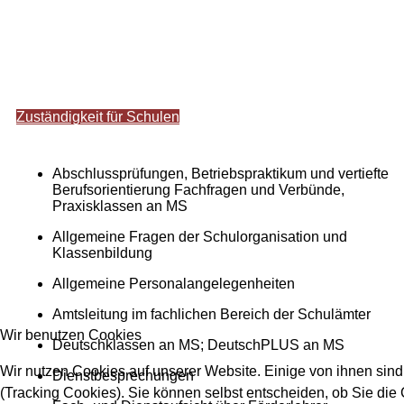
Zuständigkeit für Schulen
Abschlussprüfungen, Betriebspraktikum und vertiefte
Berufsorientierung Fachfragen und Verbünde,
Praxisklassen an MS
Allgemeine Fragen der Schulorganisation und
Klassenbildung
Allgemeine Personalangelegenheiten
Amtsleitung im fachlichen Bereich der Schulämter
Wir benutzen Cookies
Deutschklassen an MS; DeutschPLUS an MS
Wir nutzen Cookies auf unserer Website. Einige von ihnen sind
Dienstbesprechungen
(Tracking Cookies). Sie können selbst entscheiden, ob Sie die