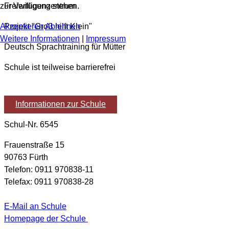
Freiwilligenzentrum
zur Verfügung stehen.
Projekt "Groß hilft Klein"
Akzeptieren
Ablehnen
Weitere Informationen
|
Impressum
Deutsch Sprachtraining für Mütter
Schule ist teilweise barrierefrei
Informationen zur Schule
Schul-Nr. 6545
Frauenstraße 15
90763 Fürth
Telefon: 0911 970838-11
Telefax: 0911 970838-28
E-Mail an Schule
Homepage der Schule